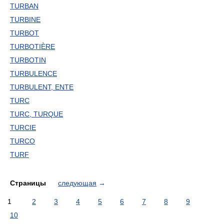
TURBAN
TURBINE
TURBOT
TURBOTIÈRE
TURBOTIN
TURBULENCE
TURBULENT, ENTE
TURC
TURC, TURQUE
TURCIE
TURCO
TURF
Страницы
следующая
→
1
2
3
4
5
6
7
8
9
10